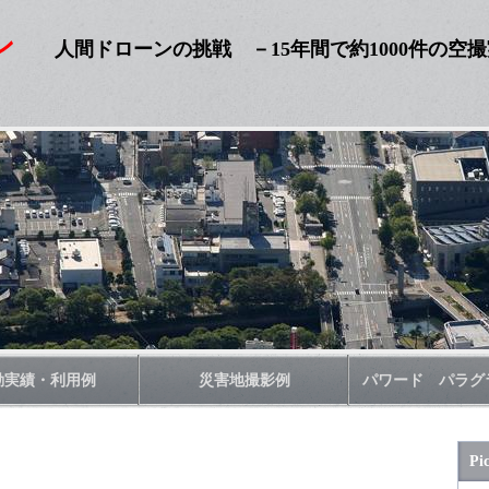
ン
人間ドローンの挑戦
－15年間で約1000件の空
動実績・利用例
災害地撮影例
パワード パラグ
Pi