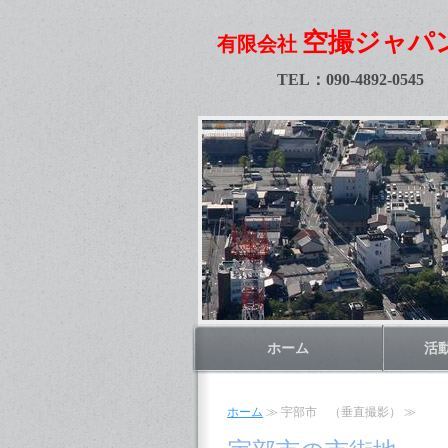
空撮ジャパ
有限会社
TEL：090-4892-0545
ホーム
活
ホーム
≫ 宇部市 （垂直撮影） ≫