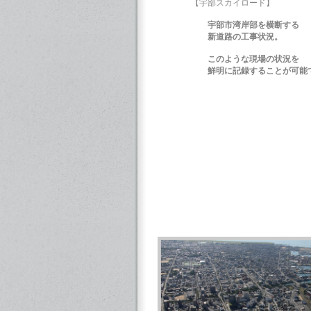
【宇部スカイロード】
宇部市湾岸部を横断する
新道路の
工事状況。
このような現場の状況を
鮮明に記録することが可能で