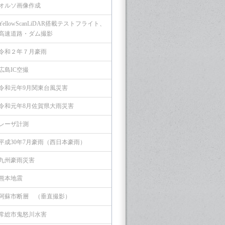
オルソ画像作成
YellowScanLiDAR搭載テストフライト、
高速道路・ダム撮影
令和２年７月豪雨
広島IC空撮
令和元年9月関東台風災害
令和元年8月佐賀県大雨災害
レーザ計測
平成30年7月豪雨（西日本豪雨）
九州豪雨災害
熊本地震
阿蘇市断層 （垂直撮影）
常総市鬼怒川水害