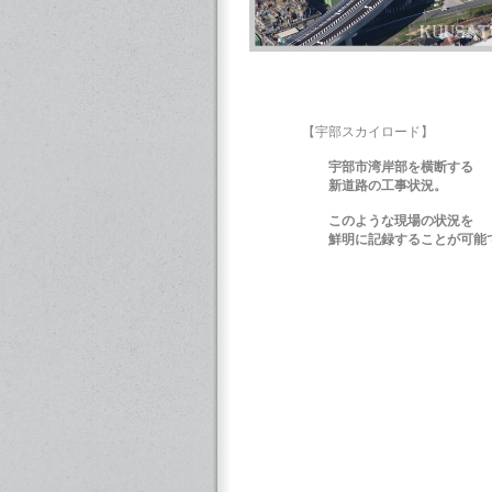
【宇部スカイロード】
宇部市湾岸部を横断する
新道路の
工事状況。
このような現場の状況を
鮮明に記録することが可能で