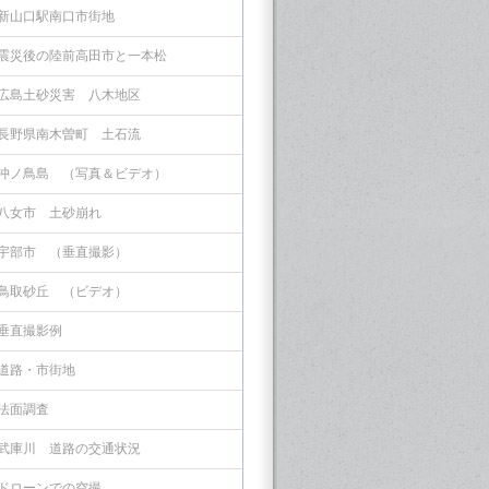
新山口駅南口市街地
震災後の陸前高田市と一本松
広島土砂災害 八木地区
長野県南木曽町 土石流
沖ノ鳥島 （写真＆ビデオ）
八女市 土砂崩れ
宇部市 （垂直撮影）
鳥取砂丘 （ビデオ）
垂直撮影例
道路・市街地
法面調査
武庫川 道路の交通状況
ドローンでの空撮