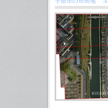
宇部市の市街地
（垂