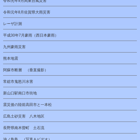
令和元年9月関東台風災害
令和元年8月佐賀県大雨災害
レーザ計測
平成30年7月豪雨（西日本豪雨）
九州豪雨災害
熊本地震
阿蘇市断層 （垂直撮影）
常総市鬼怒川水害
新山口駅南口市街地
震災後の陸前高田市と一本松
広島土砂災害 八木地区
長野県南木曽町 土石流
沖ノ鳥島 （写真＆ビデオ）