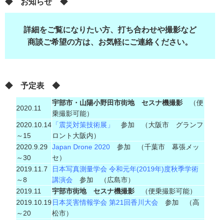
◆ お知らせ ◆
詳細をご覧になりたい方、
打ち合わせや撮影など
商談ご希望の方は、お気軽にご連絡ください。
◆ 予定表 ◆
宇部市・山陽小野田市街地 セスナ機撮影
（便
2020.11
乗撮影可能）
2020.10.14
「震災対策技術展」
参加 （大阪市 グランフ
～15
ロント大阪内）
2020.9.29
Japan Drone 2020
参加 （千葉市 幕張メッ
～30
セ）
2019.11.7
日本写真測量学会 令和元年(2019年)度秋季学術
～8
講演会
参加 （広島市）
2019.11
宇部市街地 セスナ機撮影
（便乗撮影可能）
2019.10.19
日本災害情報学会 第21回香川大会
参加 （高
～20
松市）