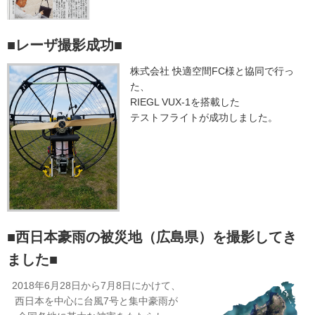
■レーザ撮影成功■
株式会社 快適空間FC様と協同で行っ
た、
RIEGL VUX-1を搭載した
テストフライトが成功しました。
■西日本豪雨の被災地（広島県）を撮影してき
ました■
2018年6月28日から7月8日にかけて、
西日本を中心に台風7号と集中豪雨が