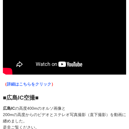
（
詳細はこちらをクリック
）
■広島IC空撮■
広島IC
の高度400mのオルソ画像と
200mの高度からのビデオとステレオ写真撮影（直下撮影）を動画に
纏めました。
是非ご覧ください。