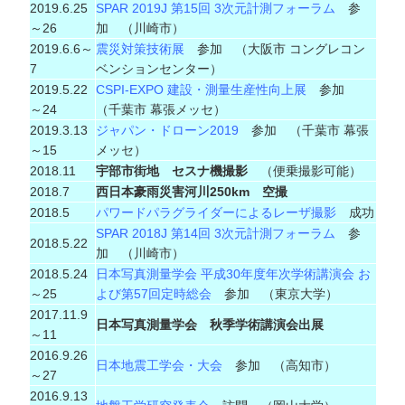
2019.6.25
SPAR 2019J 第15回 3次元計測フォーラム
参
～26
加 （川崎市）
2019.6.6～
震災対策技術展
参加 （大阪市 コングレコン
7
ベンションセンター）
2019.5.22
CSPI-EXPO 建設・測量生産性向上展
参加
～24
（千葉市 幕張メッセ）
2019.3.13
ジャパン・ドローン2019
参加 （千葉市 幕張
～15
メッセ）
2018.11
宇部市街地 セスナ機撮影
（便乗撮影可能）
2018.7
西日本豪雨災害河川250km 空撮
2018.5
パワードパラグライダーによるレーザ撮影
成功
SPAR 2018J 第14回 3次元計測フォーラム
参
2018.5.22
加 （川崎市）
2018.5.24
日本写真測量学会 平成30年度年次学術講演会 お
～25
よび第57回定時総会
参加 （東京大学）
2017.11.9
日本写真測量学会 秋季学術講演会出展
～11
2016.9.26
日本地震工学会・大会
参加 （高知市）
～27
2016.9.13