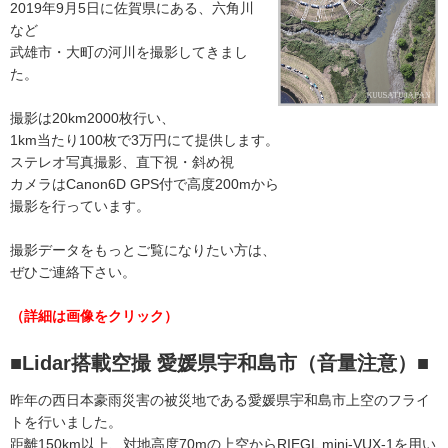
2019年9月5日に佐賀県にある、六角川
など
武雄市・大町の河川を撮影してきまし
た。
撮影は20km2000枚行い、
1km当たり100枚で3万円にて提供します。
ステレオ写真撮影、直下視・斜め視
カメラはCanon6D GPS付で高度200mから
撮影を行っています。
撮影データをもっとご覧になりたい方は、
ぜひご連絡下さい。
（詳細は画像をクリック）
■
Lidar搭載空撮 愛媛県宇和島市（音量注意）■
昨年の西日本豪雨災害の被災地である愛媛県宇和島市上空のフライ
トを行いました。
距離150km以上、対地高度70mの上空からRIEGL mini-VUX-1を用い