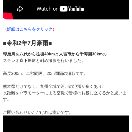
（
詳細はこちらをクリック
）
■令和2年7月豪雨■
球磨川を八代から往復40km
と
人吉市から千寿園30km
の
ステレオ直下撮影と斜め撮影を行いました。
高度200m、二秒間隔、20m間隔の撮影です。
熊本県だけでなく、九州全域で河川の氾濫が多くあり、
長距離をパラモーターによる空撮で皆様のお役に立てるかと思いま
す。
ご問い合わせいただければ幸いです。