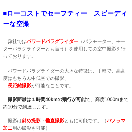
■ローコストでセーフティー スピーディ
ーな空撮
弊社では
パワードパラグライダー
（パラモーター、モー
ターパラグライダーとも言う）を使用しての空中撮影を行
っております。
パワードパラグライダーの大きな特徴は、手軽で、高高
度はもちろん
中低空での撮影、
長距離撮影
が可能なことです。
撮影距離は１時間40kmの飛行が可能
で、高度1000mまで
約10分で到達します。
撮影は
斜め撮影
・
垂直撮影
ともに可能です。（
パノラマ
加工
用の撮影も可能）