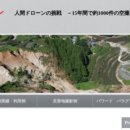
ン
人間ドローンの挑戦
－15年間で約1000件の空
動実績・利用例
災害地撮影例
パワード パラグ
Pi