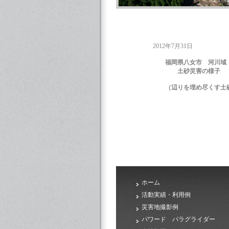
2012年7月31日
福岡県八女市 河川域
土砂災害の様子
（辺りを埋め尽くす土砂
ホーム
活動実績・利用例
災害地撮影例
パワード パラグライダー