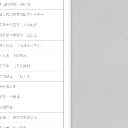
新山口駅南口市街地
震災後の陸前高田市と一本松
広島土砂災害 八木地区
長野県南木曽町 土石流
沖ノ鳥島 （写真＆ビデオ）
八女市 土砂崩れ
宇部市 （垂直撮影）
鳥取砂丘 （ビデオ）
垂直撮影例
道路・市街地
法面調査
武庫川 道路の交通状況
ドローンでの空撮