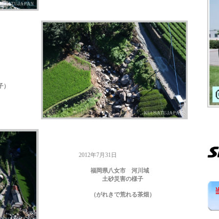
）
2012年7月31日
福岡県八女市 河川域
土砂災害の様子
（がれきで荒れる茶畑）