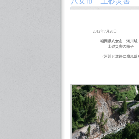
八女市 土砂災害
2012年7月28日
福岡県八女市 河川域
土砂災害の様子
（河川と道路に崩れ落ちた