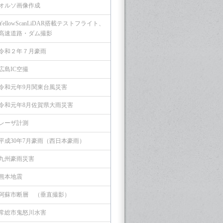
オルソ画像作成
YellowScanLiDAR搭載テストフライト、
高速道路・ダム撮影
令和２年７月豪雨
広島IC空撮
令和元年9月関東台風災害
令和元年8月佐賀県大雨災害
レーザ計測
平成30年7月豪雨（西日本豪雨）
九州豪雨災害
熊本地震
阿蘇市断層 （垂直撮影）
常総市鬼怒川水害