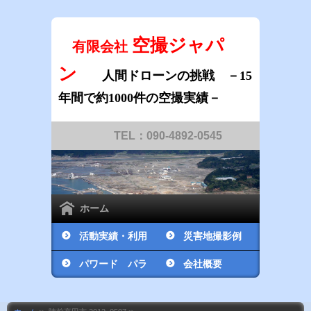
空撮ジャパ
有限会社
ン
人間ドローンの挑戦
－15
年間で約1000件の空撮実績－
TEL：090-4892-0545
ホーム
活動実績・利用
災害地撮影例
例
パワード パラ
会社概要
グライダー