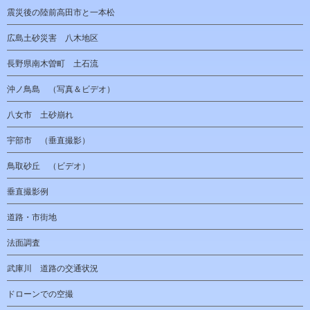
震災後の陸前高田市と一本松
広島土砂災害 八木地区
長野県南木曽町 土石流
沖ノ鳥島 （写真＆ビデオ）
八女市 土砂崩れ
宇部市 （垂直撮影）
鳥取砂丘 （ビデオ）
垂直撮影例
道路・市街地
法面調査
武庫川 道路の交通状況
ドローンでの空撮