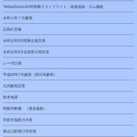
YellowScanLiDAR搭載テストフライト、高速道路・ダム撮影
令和２年７月豪雨
広島IC空撮
令和元年9月関東台風災害
令和元年8月佐賀県大雨災害
レーザ計測
平成30年7月豪雨（西日本豪雨）
九州豪雨災害
熊本地震
阿蘇市断層 （垂直撮影）
常総市鬼怒川水害
新山口駅南口市街地